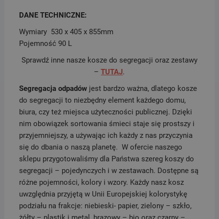
DANE TECHNICZNE:
Wymiary
530 x 405 x 855mm
Pojemność 90 L
Sprawdź inne nasze kosze do segregacji oraz zestawy
–
TUTAJ
.
Segregacja odpadów
jest bardzo ważna, dlatego kosze
do segregacji to niezbędny element każdego domu,
biura, czy też miejsca użyteczności publicznej. Dzięki
nim obowiązek sortowania śmieci staje się prostszy i
przyjemniejszy, a używając ich każdy z nas przyczynia
się do dbania o naszą planetę. W ofercie naszego
sklepu przygotowaliśmy dla Państwa szereg koszy do
segregacji – pojedynczych i w zestawach. Dostępne są
różne pojemności, kolory i wzory. Każdy nasz kosz
uwzględnia przyjętą w Unii Europejskiej kolorystykę
podziału na frakcje: niebieski- papier, zielony – szkło,
żółty – plastik i metal, brązowy – bio oraz czarny –