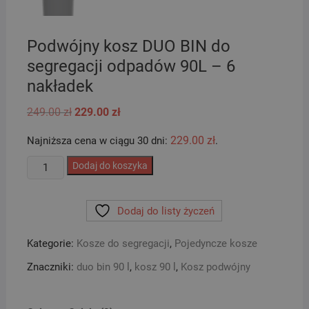
Podwójny kosz DUO BIN do
segregacji odpadów 90L – 6
nakładek
Pierwotna
Aktualna
249.00
zł
229.00
zł
cena
cena
wynosiła:
wynosi:
229.00
zł
Najniższa cena w ciągu 30 dni:
.
249.00 zł.
229.00 zł.
ilość
Dodaj do koszyka
Podwójny
kosz
Dodaj do listy życzeń
DUO
BIN
Kategorie:
Kosze do segregacji
,
Pojedyncze kosze
do
segregacji
Znaczniki:
duo bin 90 l
,
kosz 90 l
,
Kosz podwójny
odpadów
90L