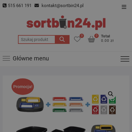
Skip
515 661 191
kontakt@sortbin24.pl
Top
to
Men
content
0
0
Total
Szukaj:
0.00 zł
Główne menu
Promocja!