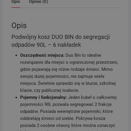
-
Opis
Opinie (0)
6
nakładek
Opis
Podwójny kosz DUO BIN do segregacji
odpadów 90L – 6 nakładek
Oszczędność miejsca:
Duo Bin to idealne
rozwiązanie dla miejsc o ograniczonej przestrzeni,
gdzie pojawiają się różne rodzaje śmieci. Mimo
swojej dużej pojemności, nie zajmuje wiele
miejsca. Świetnie sprawdzi się w biurze, szkolnej
klasie, czy publicznej toalecie.
Pojemny i funkcjonalny:
Jeden kubeł o całkowitej
pojemności 90L pozwala segregować 2 frakcje
odpadów. Posiada wewnętrzne pojemniki, które
oddzielają śmieci od siebie. Pokrywa kosza
posiada 2 osobne otwory, które można oznaczyć