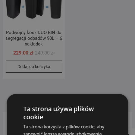
Podwójny kosz DUO BIN do
segregacji odpadów 90L – 6
nakładek
Pierwotna
Aktualna
229.00
zł
249.00
zł
cena
cena
Dodaj do koszyka
wynosiła:
wynosi:
249.00 zł.
229.00 zł.
Ta strona używa plików
cookie
Ta strona korzysta z plików cookie, aby
KATEGORIE PRODUKTÓW
zapewnić lepszą wygodę użytkowania.
Follow us on