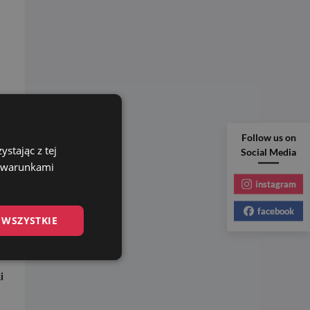
Follow us on
stając z tej
Social Media
z warunkami
instagram
facebook
 WSZYSTKIE
i