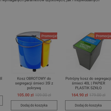
Promocja!
Promocja
3l
Kosz OBROTOWY do
Potrójny kosz do segregacj
segregacji śmieci 35l z
śmieci 40L | PAPIER
pokrywą
PLASTIK SZKŁO
Pierwotna
Aktualna
Pie
Akt
105.00
zł
109.00
zł
164.90
zł
179.00
zł
cena
cena
ce
ce
wynosiła:
wynosi:
wyn
wyn
Dodaj do koszyka
Dodaj do koszyka
109.00 zł.
105.00 zł.
179
164