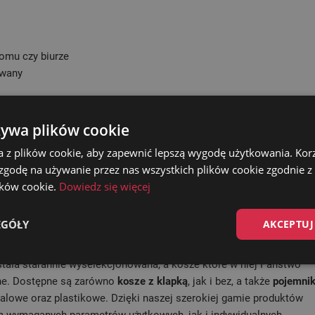
omu czy biurze
owany
żywa plików cookie
a z plików cookie, aby zapewnić lepszą wygodę użytkowania. Korzy
m, szerokość na dole: 23,5 cm
 zgodę na używanie przez nas wszystkich plików cookie zgodnie 
a
lików cookie.
Dowiedz się więcej
EGÓŁY
AKCEPTUJ
śmieci
oraz pojemniki na odpady o różnych pojemnościach i
stała starannie wyselekcjonowana, a kosze które w niej Państwo
lne. Dostępne są zarówno
kosze z klapką
, jak i bez, a także
pojemnik
talowe oraz plastikowe. Dzięki naszej szerokiej gamie produktów
 wymaganych parametrów użytkowych, jak i indywidualnych