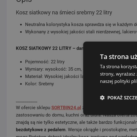
Kosz siatkowy na śmieci srebrny 22 litry
Neutralna kolorystyka kosza sprawdza się w każdym d
Wykonany z wysokiej jakości stali nierdzewnej, lakier
KOSZ SIATKOWY 22 LITRY – dane techniczne:
Ta strona u
Pojemność: 22 litry
Ta strona korzyst
Wymiary: wysokość: 35 cm, szerokość na górze: 28,5 c
strony, wyrażasz
Materiał: Wysokiej jakości lakierowana stal nierdzewn
naszej polityki p
Kolor: Srebrny
POKAŻ SZCZ
__________
W ofercie sklepu
SORTBIN24.pl
znajdą Państwo
kosze na 
zastosowaniu do domu, kuchni oraz biura. Nasza oferta zo
znajdą są nie tylko estetyczne, ale także bardzo funkcjona
bezdotykowe z pedałem
. Wersje okrągłe i prostokątne, me
mogą Państwo dobrać idealny kosz, zarówno pod względem