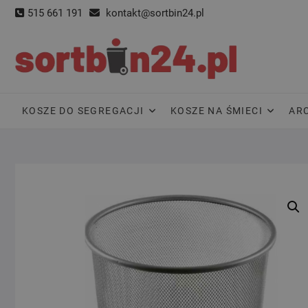
Skip
515 661 191
kontakt@sortbin24.pl
to
content
KOSZE DO SEGREGACJI
KOSZE NA ŚMIECI
AR