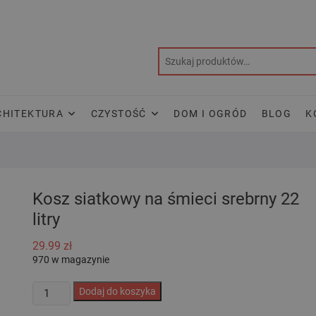
CHITEKTURA
CZYSTOŚĆ
DOM I OGRÓD
BLOG
K
Kosz siatkowy na śmieci srebrny 22
litry
29.99
zł
970 w magazynie
ilość
Dodaj do koszyka
Kosz