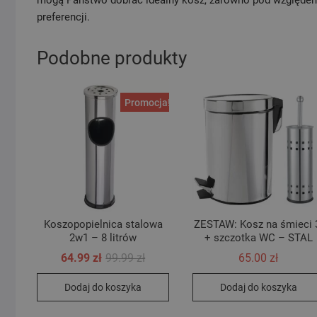
preferencji.
Podobne produkty
Promocja!
Koszopopielnica stalowa
ZESTAW: Kosz na śmieci 
2w1 – 8 litrów
+ szczotka WC – STAL
Pierwotna
Aktualna
64.99
zł
99.99
zł
65.00
zł
cena
cena
wynosiła:
wynosi:
Dodaj do koszyka
Dodaj do koszyka
99.99 zł.
64.99 zł.