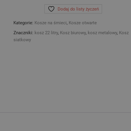
siatkowy
Dodaj do listy życzeń
na
śmieci
Kategorie:
Kosze na śmieci
,
Kosze otwarte
srebrny
22
Znaczniki:
kosz 22 litry
,
Kosz biurowy
,
kosz metalowy
,
Kosz
litry
siatkowy