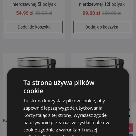
nierdzewnej 5l połysk
nierdzewnej 12l połysk
Pierwotna
Aktualna
Pierwo
Aktual
54.99
zł
59.99
zł
99.00
zł
109.00
zł
cena
cena
cena
cena
Dodaj do koszyka
Dodaj do koszyka
wynosiła:
wynosi:
wynosił
wynosi
59.99 zł.
54.99 zł.
109.00 
99.00 zł
Ta strona używa plików
cookie
Ta strona korzysta z plików cookie, aby
zapewnić lepszą wygodę użytkowania.
Follow us on
Korzystając z tej strony, wyrażasz zgodę
Social Media
Kosz na śmieci 20 l powlekany
Kosz na śmieci 30 l powlekany
na używanie przez nas wszystkich plików
stalą nierdzewną
stalą nierdzewną
instagram
cookie zgodnie z warunkami naszej
129.00
zł
169.00
zł