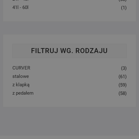
41l - 60l
(1)
FILTRUJ WG. RODZAJU
CURVER
(3)
stalowe
(61)
z klapką
(59)
z pedałem
(58)