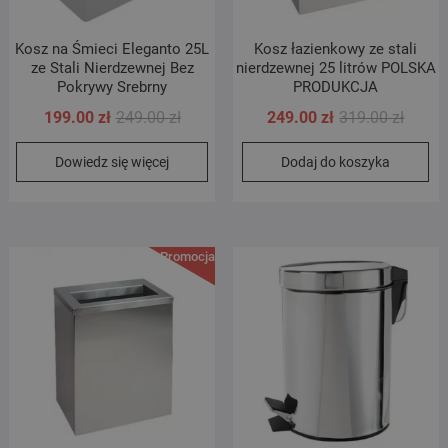
Kosz na Śmieci Eleganto 25L
Kosz łazienkowy ze stali
ze Stali Nierdzewnej Bez
nierdzewnej 25 litrów POLSKA
Pokrywy Srebrny
PRODUKCJA
Pierwotna
Aktualna
Pierwo
Aktual
199.00
zł
249.00
zł
249.00
zł
319.00
zł
cena
cena
cena
cena
Dowiedz się więcej
Dodaj do koszyka
wynosiła:
wynosi:
wynosi
wynosi
249.00 zł.
199.00 zł.
319.00 
249.00 
Promocja!