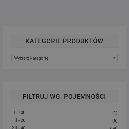
KATEGORIE PRODUKTÓW
Wybierz kategorię
FILTRUJ WG. POJEMNOŚCI
1l - 10l
(1)
11l - 20l
(5)
21l - 40l
(58)