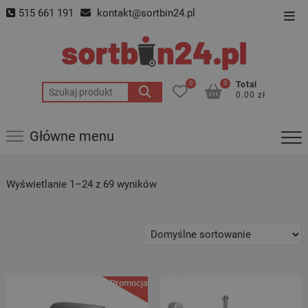
Skip
515 661 191
kontakt@sortbin24.pl
Top
to
Men
content
0
0
Total
Szukaj:
0.00 zł
Główne menu
Wyświetlanie 1–24 z 69 wyników
Promocja!