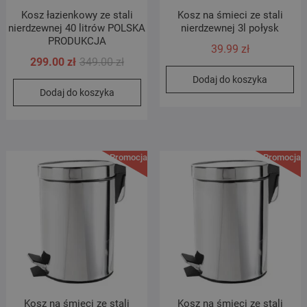
Kosz łazienkowy ze stali
Kosz na śmieci ze stali
nierdzewnej 40 litrów POLSKA
nierdzewnej 3l połysk
PRODUKCJA
39.99
zł
Pierwotna
Aktualna
299.00
zł
349.00
zł
cena
cena
Dodaj do koszyka
Dodaj do koszyka
wynosiła:
wynosi:
349.00 zł.
299.00 zł.
Promocja!
Promocja!
Kosz na śmieci ze stali
Kosz na śmieci ze stali