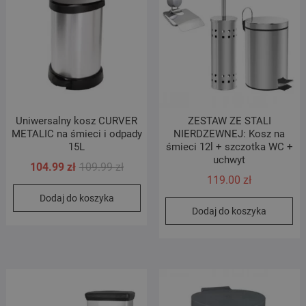
Uniwersalny kosz CURVER
ZESTAW ZE STALI
METALIC na śmieci i odpady
NIERDZEWNEJ: Kosz na
15L
śmieci 12l + szczotka WC +
uchwyt
Pierwotna
Aktualna
104.99
zł
109.99
zł
119.00
zł
cena
cena
Dodaj do koszyka
wynosiła:
wynosi:
Dodaj do koszyka
109.99 zł.
104.99 zł.