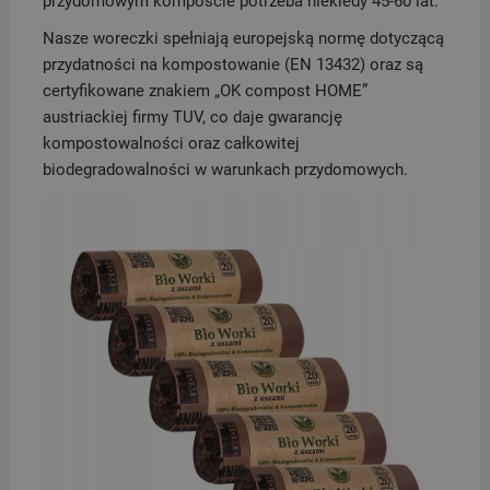
przydomowym kompoście potrzeba niekiedy 45-60 lat.
Nasze woreczki spełniają europejską normę dotyczącą
przydatności na kompostowanie (EN 13432) oraz są
certyfikowane znakiem „OK compost HOME”
austriackiej firmy TUV, co daje gwarancję
kompostowalności oraz całkowitej
biodegradowalności w warunkach przydomowych.