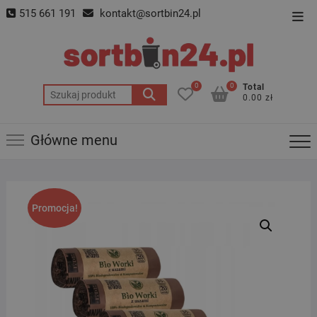
Skip
515 661 191
kontakt@sortbin24.pl
Top
to
Men
content
0
0
Total
Szukaj:
0.00 zł
Główne menu
Promocja!