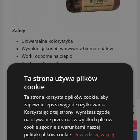
Zalety:
Uniwersalna kolorystyka
Wysokiej jakości tworzywo z biomateriałów
Worki odporne na ciepło
Bardzo wytrzymałe
Worki z uszami
Ta strona używa plików
Spełniają normę EN 13432
cookie
Posiadają certyfikat „OK compost HOME”
austriackiej firmy TUV
Ta strona korzysta z plików cookie, aby
zapewnić lepszą wygodę użytkowania.
Follow us on
WORKI Biodegradowalne Kompostowalne BIO 20l
Korzystając z tej strony, wyrażasz zgodę
Social Media
100szt
na używanie przez nas wszystkich plików
instagram
cookie zgodnie z warunkami naszej
Pojemność 20 litrów
polityki plików cookie.
Dowiedz się więcej
facebook
Kolor: Brązowy – BIO