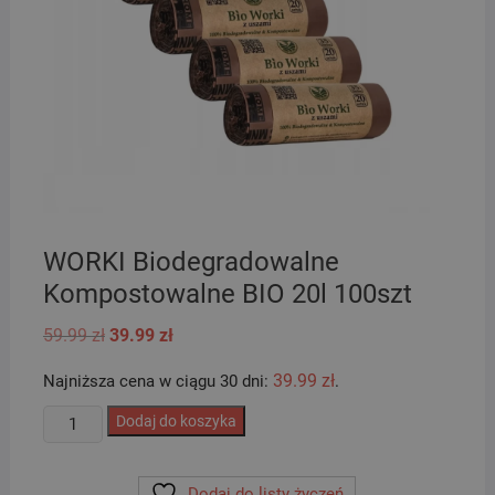
WORKI Biodegradowalne
Kompostowalne BIO 20l 100szt
Pierwotna
Aktualna
59.99
zł
39.99
zł
cena
cena
wynosiła:
wynosi:
39.99
zł
Najniższa cena w ciągu 30 dni:
.
59.99 zł.
39.99 zł.
ilość
Dodaj do koszyka
WORKI
Biodegradowalne
Dodaj do listy życzeń