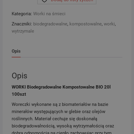
Kompostowalne
BIO
Kategoria:
Worki na śmieci
20l
100szt
Znaczniki:
biodegradowalne
,
kompostowalne
,
worki
,
wytrzymale
Opis
Opis
WORKI Biodegradowalne Kompostowalne BIO 20l
100szt
Woreczki wykonane są z biomateriałów na bazie
minerałów występujących w glebie oraz olejów
roślinnych. Materiał cechuje się doskonałą
biodegradowalnością, wysoką wytrzymałością oraz
dobrą odpornością na ciepło zachowując przy tym