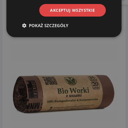
20 sztuk na każdej rolce
AKCEPTUJ WSZYSTKIE
Wymiary : Szerokość – 46 cm, Długość – 60 cm
Aukcja dotyczy zestawu 100 szt worków
wysyłanych w 5 rolkach
POKAŻ SZCZEGÓŁY