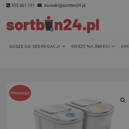
Skip
515 661 191
kontakt@sortbin24.pl
to
content
KOSZE DO SEGREGACJI
KOSZE NA ŚMIECI
AR
Promocja!