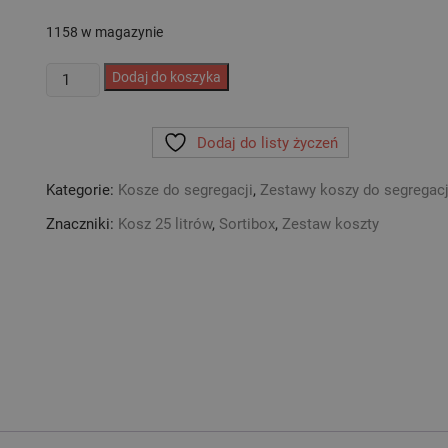
1158 w magazynie
ilość
Dodaj do koszyka
Zestaw
koszy
Dodaj do listy życzeń
SORTIBOX
do
Kategorie:
Kosze do segregacji
,
Zestawy koszy do segregacj
segregacji
odpadów
Znaczniki:
Kosz 25 litrów
,
Sortibox
,
Zestaw koszty
4x25L
BIAŁY