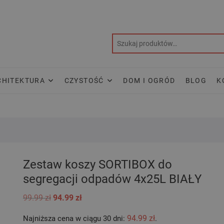
CHITEKTURA
CZYSTOŚĆ
DOM I OGRÓD
BLOG
K
Zestaw koszy SORTIBOX do
segregacji odpadów 4x25L BIAŁY
Pierwotna
Aktualna
99.99
zł
94.99
zł
cena
cena
wynosiła:
wynosi:
94.99
zł
Najniższa cena w ciągu 30 dni:
.
99.99 zł.
94.99 zł.