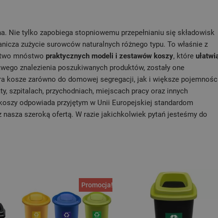
na. Nie tylko zapobiega stopniowemu przepełnianiu się składowisk
ranicza zużycie surowców naturalnych różnego typu. To właśnie z
stwo mnóstwo
praktycznych modeli i zestawów koszy
, które
ułatwi
atwego znalezienia poszukiwanych produktów, zostały one
era kosze zarówno do domowej segregacji, jak i większe pojemności
y, szpitalach, przychodniach, miejscach pracy oraz innych
 koszy odpowiada przyjętym w Unii Europejskiej standardom
 nasza szeroką ofertą. W razie jakichkolwiek pytań jesteśmy do
Promocja!