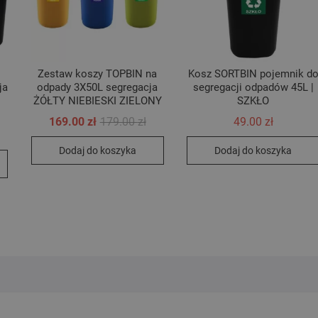
Zestaw koszy TOPBIN na
Kosz SORTBIN pojemnik d
ja
odpady 3X50L segregacja
segregacji odpadów 45L |
ŻÓŁTY NIEBIESKI ZIELONY
SZKŁO
Pierwotna
Aktualna
169.00
zł
179.00
zł
49.00
zł
cena
cena
wynosiła:
wynosi:
Dodaj do koszyka
Dodaj do koszyka
179.00 zł.
169.00 zł.