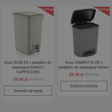
Promocja!
Promocja!
Kosz SLIM 25l z pedałem do
Kosz COMPATTA 25l z
segregacji śmieci |
pedałem do segregacji śmieci
CAPPUCCINO
Pierwot
Aktualn
55.49
zł
59.99
zł
Pierwotna
Aktualna
59.00
zł
69.00
zł
cena
cena
cena
cena
Dodaj do koszyka
wynosił
wynosi:
Dowiedz się więcej
wynosiła:
wynosi:
59.99 zł
55.49 zł
69.00 zł.
59.00 zł.