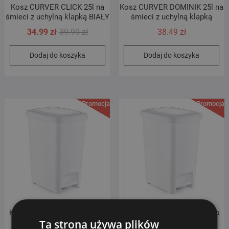
Kosz CURVER CLICK 25l na
Kosz CURVER DOMINIK 25l na
śmieci z uchylną klapką BIAŁY
śmieci z uchylną klapką
Pierwotna
Aktualna
34.99
zł
39.99
zł
38.49
zł
cena
cena
Dodaj do koszyka
Dodaj do koszyka
wynosiła:
wynosi:
39.99 zł.
34.99 zł.
Promocja!
Promocja!
Kosz SLIM 40l z pedałem do
Kosz SLIM 25l z pedałem do
Ta strona używa plików
segregacji śmieci | BIAŁY
segregacji śmieci | BIAŁY