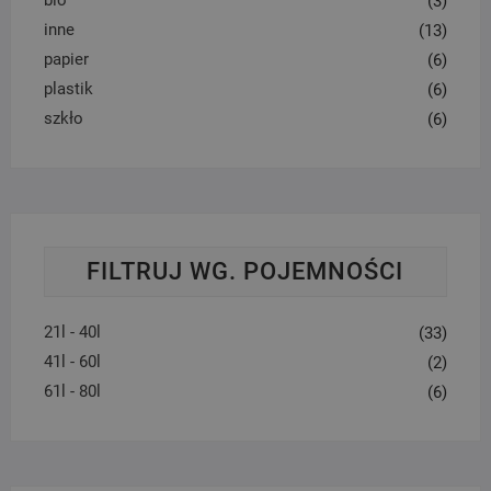
(3)
inne
(13)
papier
(6)
plastik
(6)
szkło
(6)
FILTRUJ WG. POJEMNOŚCI
21l - 40l
(33)
41l - 60l
(2)
61l - 80l
(6)