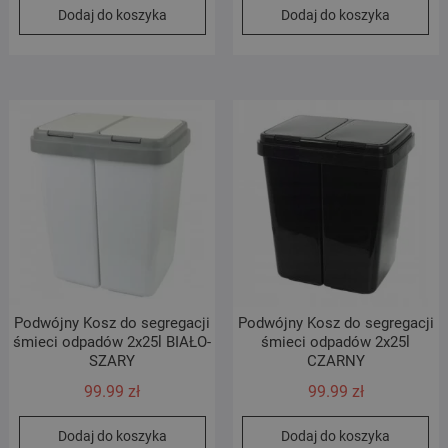
Dodaj do koszyka
Dodaj do koszyka
wynosiła:
wynosi:
wynosił
wynosi:
79.99 zł.
69.99 zł.
79.99 zł
69.99 zł
Podwójny Kosz do segregacji
Podwójny Kosz do segregacji
śmieci odpadów 2x25l BIAŁO-
śmieci odpadów 2x25l
SZARY
CZARNY
99.99
zł
99.99
zł
Dodaj do koszyka
Dodaj do koszyka