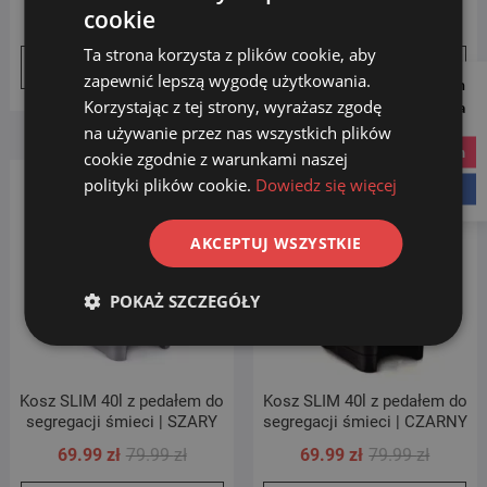
cookie
Pierwotna
Aktualna
Pierwot
Aktualn
69.99
zł
79.99
zł
54.00
zł
59.00
zł
cena
cena
cena
cena
Ta strona korzysta z plików cookie, aby
Dodaj do koszyka
Dodaj do koszyka
wynosiła:
wynosi:
wynosił
wynosi:
zapewnić lepszą wygodę użytkowania.
Follow us on
79.99 zł.
69.99 zł.
59.00 zł
54.00 zł
Korzystając z tej strony, wyrażasz zgodę
Social Media
na używanie przez nas wszystkich plików
instagram
cookie zgodnie z warunkami naszej
Promocja!
Promocja!
polityki plików cookie.
Dowiedz się więcej
facebook
AKCEPTUJ WSZYSTKIE
POKAŻ SZCZEGÓŁY
Kosz SLIM 40l z pedałem do
Kosz SLIM 40l z pedałem do
segregacji śmieci | SZARY
segregacji śmieci | CZARNY
Pierwotna
Aktualna
Pierwot
Aktualn
69.99
zł
79.99
zł
69.99
zł
79.99
zł
cena
cena
cena
cena