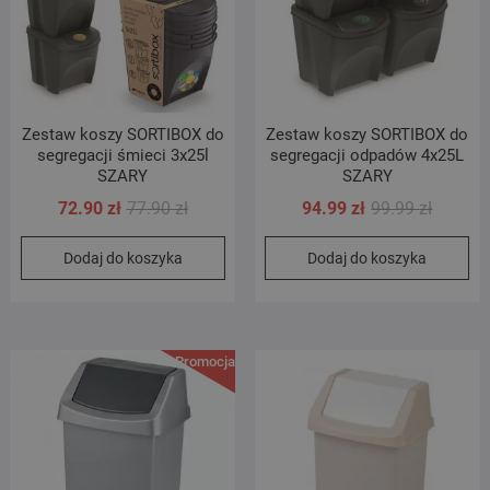
Zestaw koszy SORTIBOX do
Zestaw koszy SORTIBOX do
segregacji śmieci 3x25l
segregacji odpadów 4x25L
SZARY
SZARY
Pierwotna
Aktualna
Pierwot
Aktualn
72.90
zł
77.90
zł
94.99
zł
99.99
zł
cena
cena
cena
cena
Dodaj do koszyka
Dodaj do koszyka
wynosiła:
wynosi:
wynosił
wynosi:
77.90 zł.
72.90 zł.
99.99 zł
94.99 zł
Promocja!