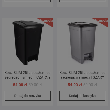
Promocja!
Promocja!
Kosz SLIM 25l z pedałem do
Kosz SLIM 25l z pedałem do
segregacji śmieci | CZARNY
segregacji śmieci | SZARY
Pierwotna
Aktualna
Pierwot
Aktualn
54.00
zł
59.00
zł
54.90
zł
59.00
zł
cena
cena
cena
cena
Dodaj do koszyka
Dodaj do koszyka
wynosiła:
wynosi:
wynosił
wynosi:
59.00 zł.
54.00 zł.
59.00 zł
54.90 zł