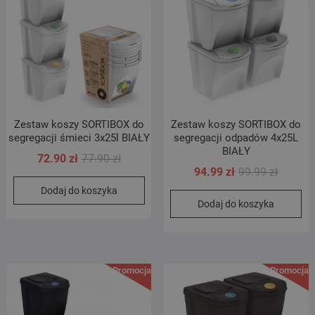
Zestaw koszy SORTIBOX do
Zestaw koszy SORTIBOX do
segregacji śmieci 3x25l BIAŁY
segregacji odpadów 4x25L
BIAŁY
Pierwotna
Aktualna
72.90
zł
77.90
zł
Pierwot
Aktualn
94.99
zł
99.99
zł
cena
cena
cena
cena
Dodaj do koszyka
wynosiła:
wynosi:
Dodaj do koszyka
wynosił
wynosi:
77.90 zł.
72.90 zł.
99.99 zł
94.99 zł
Promocja!
Promocja!