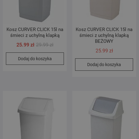
Kosz CURVER CLICK 15l na
Kosz CURVER CLICK 15l na
śmieci z uchylną klapką
śmieci z uchylną klapką
BEŻOWY
Pierwotna
Aktualna
25.99
zł
29.99
zł
25.99
zł
cena
cena
Dodaj do koszyka
wynosiła:
wynosi:
Dodaj do koszyka
29.99 zł.
25.99 zł.