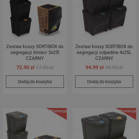
Zestaw koszy SORTIBOX do
Zestaw koszy SORTIBOX do
segregacji śmieci 3x25l
segregacji odpadów 4x25L
CZARNY
CZARNY
Pierwotna
Aktualna
Pierwot
Aktualn
72.90
zł
77.90
zł
94.99
zł
99.99
zł
cena
cena
cena
cena
Dodaj do koszyka
Dodaj do koszyka
wynosiła:
wynosi:
wynosił
wynosi:
77.90 zł.
72.90 zł.
99.99 zł
94.99 zł
Promocja!
Promocja!