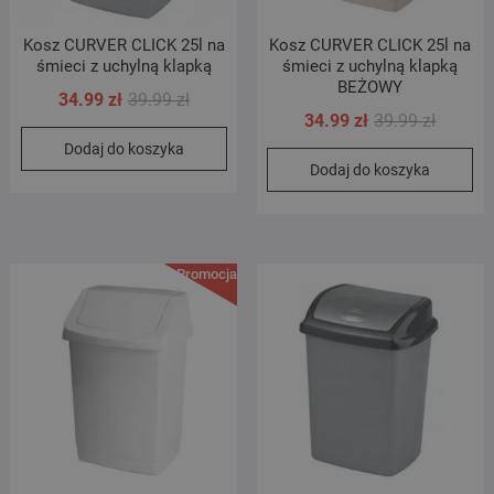
Kosz CURVER CLICK 25l na
Kosz CURVER CLICK 25l na
śmieci z uchylną klapką
śmieci z uchylną klapką
BEŻOWY
Pierwotna
Aktualna
34.99
zł
39.99
zł
Pierwot
Aktualn
34.99
zł
39.99
zł
cena
cena
cena
cena
Dodaj do koszyka
wynosiła:
wynosi:
Dodaj do koszyka
wynosił
wynosi:
39.99 zł.
34.99 zł.
39.99 zł
34.99 zł
Promocja!