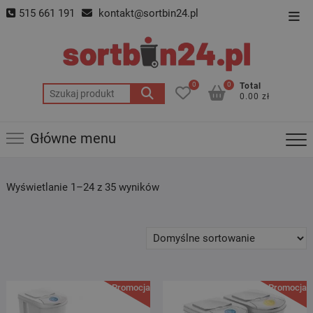
Skip
515 661 191
kontakt@sortbin24.pl
Top
to
Men
content
0
0
Total
Szukaj:
0.00 zł
Główne menu
Wyświetlanie 1–24 z 35 wyników
Promocja!
Promocja!