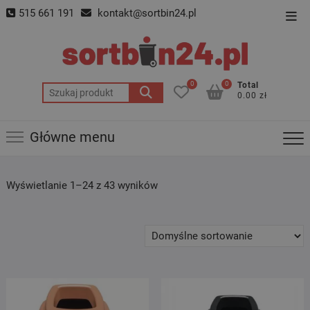
Skip
515 661 191
kontakt@sortbin24.pl
Top
to
Men
content
0
0
Total
Szukaj:
0.00 zł
Główne menu
Wyświetlanie 1–24 z 43 wyników