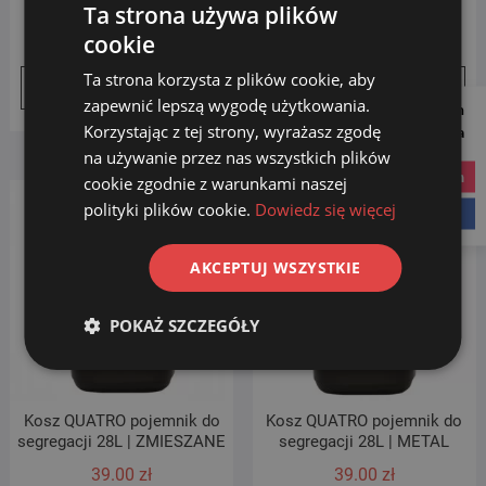
segregacji 28L | SZKŁO
segregacji 28L | BIO
Ta strona używa plików
39.00
zł
39.00
zł
cookie
Ta strona korzysta z plików cookie, aby
Dodaj do koszyka
Dodaj do koszyka
zapewnić lepszą wygodę użytkowania.
Follow us on
Korzystając z tej strony, wyrażasz zgodę
Social Media
na używanie przez nas wszystkich plików
instagram
cookie zgodnie z warunkami naszej
polityki plików cookie.
Dowiedz się więcej
facebook
AKCEPTUJ WSZYSTKIE
POKAŻ SZCZEGÓŁY
Kosz QUATRO pojemnik do
Kosz QUATRO pojemnik do
segregacji 28L | ZMIESZANE
segregacji 28L | METAL
39.00
zł
39.00
zł