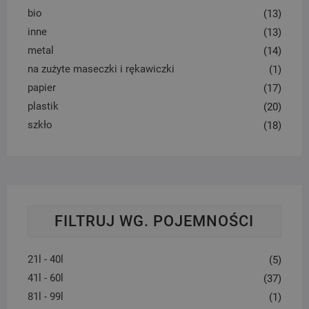
bio
(13)
inne
(13)
metal
(14)
na zużyte maseczki i rękawiczki
(1)
papier
(17)
plastik
(20)
szkło
(18)
FILTRUJ WG. POJEMNOŚCI
21l - 40l
(5)
41l - 60l
(37)
81l - 99l
(1)