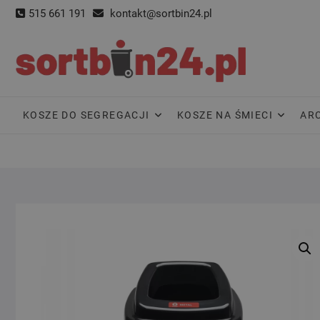
Skip
515 661 191
kontakt@sortbin24.pl
to
content
KOSZE DO SEGREGACJI
KOSZE NA ŚMIECI
AR