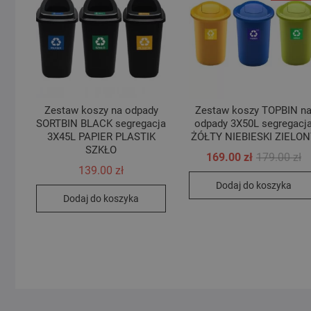
Zestaw koszy na odpady
Zestaw koszy TOPBIN n
SORTBIN BLACK segregacja
odpady 3X50L segregacj
3X45L PAPIER PLASTIK
ŻÓŁTY NIEBIESKI ZIELO
SZKŁO
Pi
Ak
169.00
zł
179.00
zł
c
c
139.00
zł
wy
wy
Dodaj do koszyka
17
16
Dodaj do koszyka