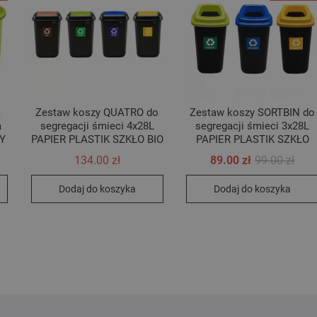
a
Zestaw koszy QUATRO do
Zestaw koszy SORTBIN do
a
segregacji śmieci 4x28L
segregacji śmieci 3x28L
NY
PAPIER PLASTIK SZKŁO BIO
PAPIER PLASTIK SZKŁO
erwotna
tualna
Pier
Aktu
134.00
zł
89.00
zł
99.00
zł
ena
ena
cena
cena
nosiła:
nosi:
wyno
wyno
Dodaj do koszyka
Dodaj do koszyka
9.00 zł.
9.00 zł.
99.00
89.00