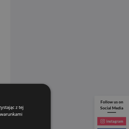
Follow us on
stając z tej
Social Media
z warunkami
instagram