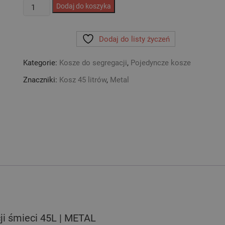
ilość
Dodaj do koszyka
Kosz
SORTBIN
Dodaj do listy życzeń
BLACK
pojemnik
Kategorie:
Kosze do segregacji
,
Pojedyncze kosze
do
segregacji
Znaczniki:
Kosz 45 litrów
,
Metal
śmieci
45L
|
METAL
i śmieci 45L | METAL