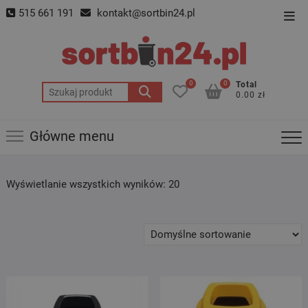
Skip
515 661 191
kontakt@sortbin24.pl
Top
to
Men
content
0
0
Total
Szukaj:
0.00 zł
Główne menu
Wyświetlanie wszystkich wyników: 20