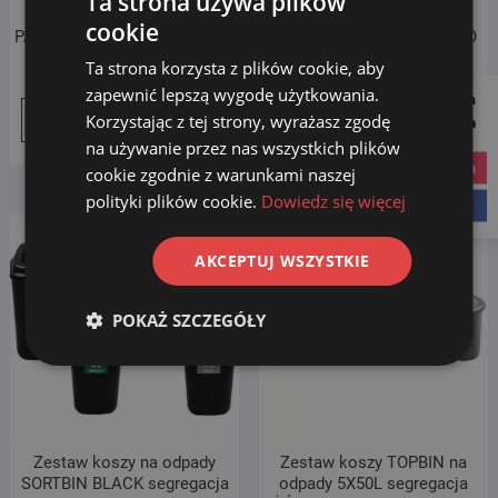
Ta strona używa plików
segregacji śmieci 4x45L
segregacji śmieci 4x28L
cookie
PAPIER PLASTIK SZKŁO INNE
PAPIER PLASTIK SZKŁO BIO
Ta strona korzysta z plików cookie, aby
199.00
zł
134.00
zł
zapewnić lepszą wygodę użytkowania.
Follow us on
Korzystając z tej strony, wyrażasz zgodę
Dodaj do koszyka
Dodaj do koszyka
Social Media
na używanie przez nas wszystkich plików
instagram
cookie zgodnie z warunkami naszej
polityki plików cookie.
Dowiedz się więcej
facebook
AKCEPTUJ WSZYSTKIE
POKAŻ SZCZEGÓŁY
Zestaw koszy na odpady
Zestaw koszy TOPBIN na
SORTBIN BLACK segregacja
odpady 5X50L segregacja