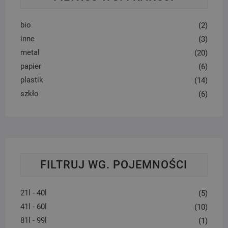
bio
(2)
inne
(3)
metal
(20)
papier
(6)
plastik
(14)
szkło
(6)
FILTRUJ WG. POJEMNOŚCI
21l - 40l
(5)
41l - 60l
(10)
81l - 99l
(1)