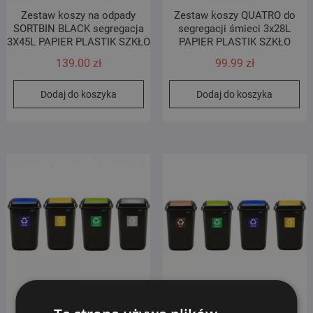
Zestaw koszy na odpady
Zestaw koszy QUATRO do
SORTBIN BLACK segregacja
segregacji śmieci 3x28L
3X45L PAPIER PLASTIK SZKŁO
PAPIER PLASTIK SZKŁO
139.00
zł
99.99
zł
Dodaj do koszyka
Dodaj do koszyka
Zestaw koszy QUATRO do
Zestaw koszy QUATRO do