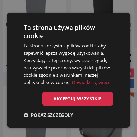
Uniwersalny Kosz FLAP BIN
Uniwersalny Kosz FLAP BIN
Ta strona używa plików
SZARY 53L do segregacji
72L do segregacji odpadów
cookie
odpadów BIO
BIO
Ta strona korzysta z plików cookie, aby
79.99
zł
129.99
zł
zapewnić lepszą wygodę użytkowania.
Follow us on
Korzystając z tej strony, wyrażasz zgodę
Dodaj do koszyka
Dodaj do koszyka
Social Media
na używanie przez nas wszystkich plików
instagram
cookie zgodnie z warunkami naszej
polityki plików cookie.
Dowiedz się więcej
facebook
Promocja!
AKCEPTUJ WSZYSTKIE
POKAŻ SZCZEGÓŁY