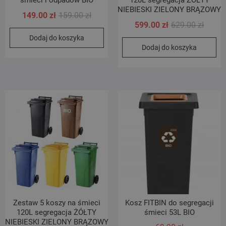
śmieci i odpadów BIO
120L segregacja ŻÓŁTY
NIEBIESKI ZIELONY BRĄZOWY
Pierwotna
Aktualna
149.00
zł
159.00
zł
Pierwo
Aktual
599.00
zł
629.00
zł
cena
cena
cena
cena
Dodaj do koszyka
wynosiła:
wynosi:
Dodaj do koszyka
wynosi
wynosi
159.00 zł.
149.00 zł.
629.00 
599.00 
Zestaw 5 koszy na śmieci
Kosz FITBIN do segregacji
120L segregacja ŻÓŁTY
śmieci 53L BIO
NIEBIESKI ZIELONY BRĄZOWY