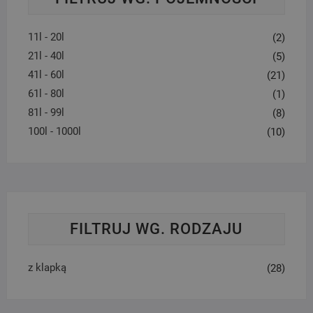
11l - 20l
(2)
21l - 40l
(5)
41l - 60l
(21)
61l - 80l
(1)
81l - 99l
(8)
100l - 1000l
(10)
FILTRUJ WG. RODZAJU
z klapką
(28)