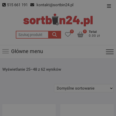
Skip
515 661 191
kontakt@sortbin24.pl
Top
to
Men
content
0
0
Total
Szukaj:
0.00 zł
Główne menu
Wyświetlanie 25–48 z 62 wyników