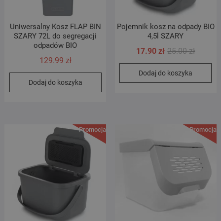
Uniwersalny Kosz FLAP BIN
Pojemnik kosz na odpady BIO
SZARY 72L do segregacji
4,5l SZARY
odpadów BIO
Pierwot
Aktualn
17.90
zł
25.00
zł
129.99
zł
cena
cena
Dodaj do koszyka
wynosił
wynosi:
Dodaj do koszyka
25.00 zł
17.90 zł
Promocja!
Promocja!