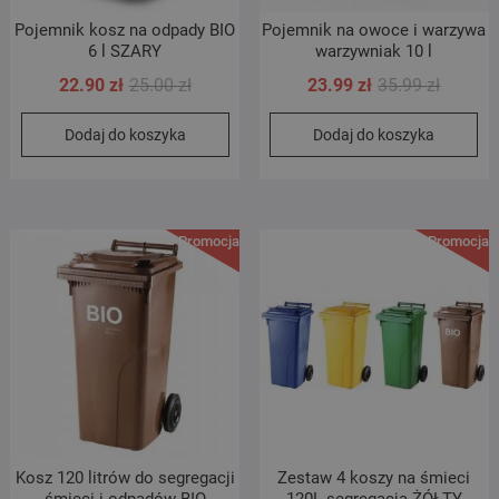
Pojemnik kosz na odpady BIO
Pojemnik na owoce i warzywa
6 l SZARY
warzywniak 10 l
Pierwotna
Aktualna
Pierwot
Aktualn
22.90
zł
25.00
zł
23.99
zł
35.99
zł
cena
cena
cena
cena
Dodaj do koszyka
Dodaj do koszyka
wynosiła:
wynosi:
wynosił
wynosi:
25.00 zł.
22.90 zł.
35.99 zł
23.99 zł
Promocja!
Promocja!
Kosz 120 litrów do segregacji
Zestaw 4 koszy na śmieci