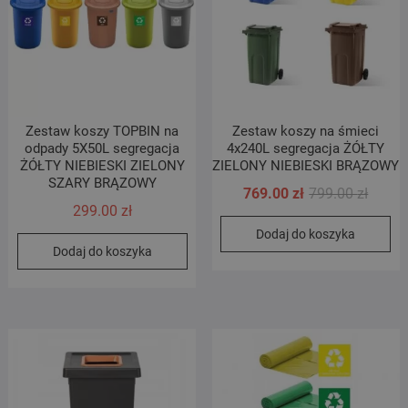
Zestaw koszy TOPBIN na
Zestaw koszy na śmieci
odpady 5X50L segregacja
4x240L segregacja ŻÓŁTY
ŻÓŁTY NIEBIESKI ZIELONY
ZIELONY NIEBIESKI BRĄZOWY
SZARY BRĄZOWY
Pierwo
Aktual
769.00
zł
799.00
zł
299.00
zł
cena
cena
Dodaj do koszyka
wynosi
wynosi
Dodaj do koszyka
799.00 
769.00 